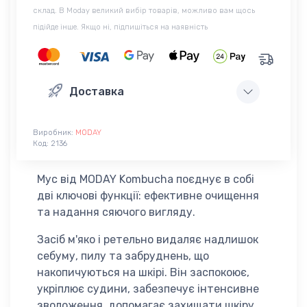
склад. В Moday великий вибір товарів, можливо вам щось
підійде інше. Якщо ні, підпишіться на наявність
Доставка
Виробник:
MODAY
Код:
2136
Мус від MODAY Kombucha поєднує в собі
дві ключові функції: ефективне очищення
та надання сяючого вигляду.
Засіб м'яко і ретельно видаляє надлишок
себуму, пилу та забруднень, що
накопичуються на шкірі. Він заспокоює,
укріплює судини, забезпечує інтенсивне
зволоження, допомагає захищати шкіру