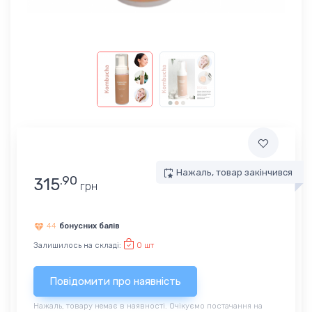
Нажаль, товар закінчився
.90
315
грн
44
бонусних балів
Залишилось на складі:
0 шт
Нажаль, товару немає в наявності. Очікуємо постачання на