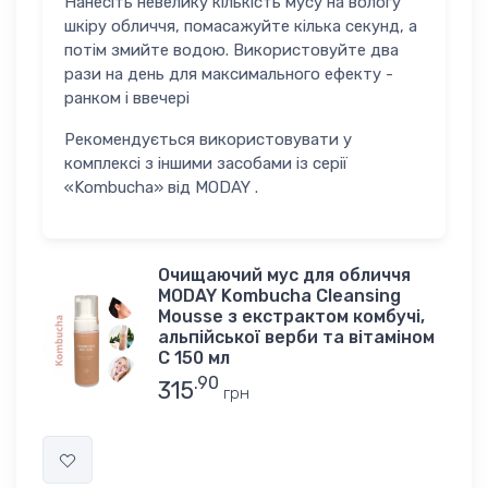
Нанесіть невелику кількість мусу на вологу
18-25, 25-35, 35-45, 45+
шкіру обличчя, помасажуйте кілька секунд, а
потім змийте водою. Використовуйте два
Додаткові характеристики
рази на день для максимального ефекту -
день
ранком і ввечері
Объем
Рекомендується використовувати у
150 мл
комплексі з іншими засобами із серії
«Kombucha» від MODAY .
Країна
Україна
Очищаючий мус для обличчя
MODAY Kombucha Cleansing
Mousse з екстрактом комбучі,
альпійської верби та вітаміном
С 150 мл
.90
315
грн