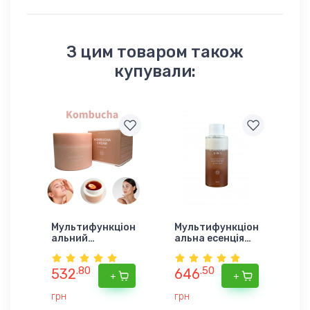
З цим товаром також
купували:
Мультифункціон
Мультифункціон
альний
альна есенція
двухфазний
для обличчя
крем для
MODAY
.80
.50
обличчя MODAY
Kombucha 3 в 1
532
646
+
+
Kombucha
на основі
CREAM на основі
ферментованог
грн
грн
ферментованог
о чорного чаю,